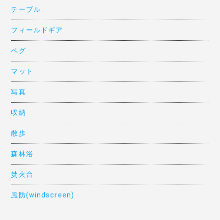
テーブル
フィールドギア
ペグ
マット
写真
収納
散歩
森林浴
焚火台
風防(windscreen)